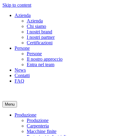
Skip to content
Azienda
Azienda
Chi siamo
I nostri brand
I nostri partner
Certificazioni
Persone
Persone
Il nostro approccio
Entra nel team
News
Contatti
FAQ
Menu
Produzione
Produzione
Carpenteria
Macchine finite